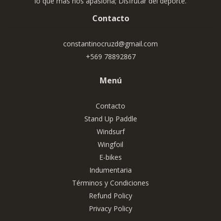
lo que más nos apasiona; Disfrutar del deporte.
Contacto
constantinocruzd@gmail.com
+569 78892867
Menú
Contacto
Stand Up Paddle
Windsurf
Wingfoil
E-bikes
Indumentaria
Términos y Condiciones
Refund Policy
Privacy Policy