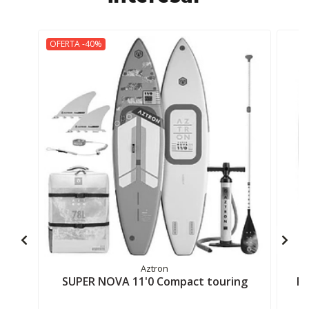
OFERTA -40%
Aztron
SUPER NOVA 11'0 Compact touring
RI